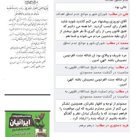
عدم تحقق اهداف
عالی بود...
علی در مطلب:
شورای شهر و موانع عدم تحقق اهداف
آقای نوروزی پیشنهاد می کنم کاندید شوید شاید
۵هزار رای کسب کردید . اما همه می دانیم که
طبق قانون پس از رای گیری ۵ نفر طبق بیشتر از
آرای بقیه منتخبین مردم می شوند و شما هم...
محمد در مطلب:
شورای شهر و موانع عدم تحقق
اهداف
مرد شريف و والاي بود ان شالله جنت الفردوس
نصيبش باشه. الهي امين...
در مطلب:
پیام تسلیت شیخ عبدالقادر فقیهی به
مناسبت در گذشت محمد محمودی
ان شالله جنت الفردوس نصيبش باشه. الهي
امين...
در مطلب:
پیام تسلیت شیخ عبدالقادر فقیهی به
مناسبت در گذشت محمد محمودی
ممنونم از توجه و اظهار نظرتان، همچنین تشکر
می کنم از مدیر محترم نشریه که این موقعیت را
فراهم نمودند که با یکدیگر تبادل نظر و گفتگو
داشته باشیم. از اینکه بنده را ارشاد کرد...
فرید دستوری در مطلب:
درهم برهم..