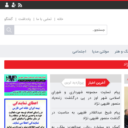
خانه
تماس با ما
یادداشت
گفتگو
گ و هنر
مولتی مدیا
اجتماعی
رگذشت زنده‌یاد منصور فقیهی نژاد
اد
مهر شیراز
پیام تسلیت مجموعه شهرداری و شورای
اسلامی شهر اوز در پی درگذشت زنده‌یاد
منصور فقیهی نژاد
حمد محمودی
پیام شیخ عبدالقادر فقیهی به مناسبت در
محمودی
گذشت منصور فقیهی نژاد
کمک دو میلیارد ریالی عبدالعزیز ملکی به