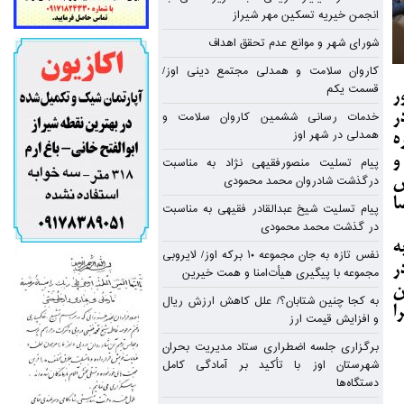
ز
انجمن خیریه تسکین مهر شیراز
شورای شهر و موانع عدم تحقق اهداف
کاروان سلامت و همدلی مجتمع دینی اوز/
قسمت یکم
ر
ر
خدمات رسانی ششمین کاروان سلامت و
همدلی در شهر اوز
ه
و
پیام تسلیت منصورفقیهی نژاد به مناسبت
درگذشت شادروان محمد محمودی
ش
ا
پیام تسلیت شیخ عبدالقادر فقیهی به مناسبت
در گذشت محمد محمودی
ه
نفس تازه به جان مجموعه ۱۰ برکه اوز/ لایروبی
ر
مجموعه با پیگیری هیأت‌امنا و همت خیرین
ن
به کجا چنین شتابان؟/ علل کاهش ارزش ریال
جرا
و افزایش قیمت ارز
برگزاری جلسه اضطراری ستاد مدیریت بحران
شهرستان اوز با تأکید بر آمادگی کامل
دستگاه‌ها