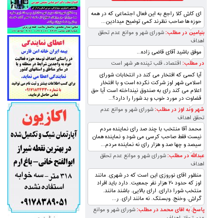
ای کاش کلا راجع به این فعال اجتماعی که در همه
حوزه ها صاحب نظرند کمی توضیح میدادین...
بنیامین در مطلب:
شورای شهر و موانع عدم تحقق
اهداف
موفق باشید آقای قاضی زاده...
در مطلب:
اقتصاد، قلب تپنده‌ هر شهر است
آیا کسی که افتخار می کند در انتخابات شورای
اسلامی شهر اوز شرکت نکرده است و با افتخار
اعلام می کند رای به صندوق نینداخته است آیا حق
قضاوت در مورد خوب و بد شورا را دارد؟...
شهر وند اوز در مطلب:
شورای شهر و موانع عدم
تحقق اهداف
محمد آقا منتخب با چند صد رای نماینده مردم
نیست فقط صاحب کرسی می شود و نماینده همان
سیصد و چها صد و هزار رای نه نماینده مردم...
عبدالله در مطلب:
شورای شهر و موانع عدم تحقق
اهداف
منظور اقای نوروزی این است که در شهری. مانند
اوز که حدود ۲۰ هزار نفر جمعیت. دارد باید افراد
منتخب شورا دارای. ارای بالایی. باشند مانند.
گراش. وخنج. وبستک. نه مانند ارای. ر...
پاسخ. به اقای محمد در مطلب:
شورای شهر و موانع