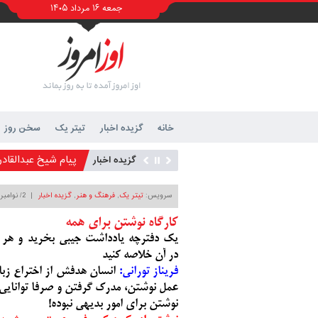
جمعه ۱۶ مرداد ۱۴۰۵
خانه
گزیده اخبار
تیتر یک
سخن روز
پیام تسلیت مجموع
پیام شیخ عبدالقاد
گزیده اخبار
کمک دو میلیارد ری
سرویس:
تیتر یک
,
فرهنگ و هنر
,
گزیده اخبار
| 2/ نوامبر/ 2024 - 7:54
شورای شهر و موان
آخرین اخبار
پربازدیدترین
کاروان سلامت و ه
کارگاه نوشتن برای همه
یک دفترچه یادداشت جیبی بخرید و هر ر
خدمات رسانی ششم
در آن خلاصه کنید
پیام تسلیت منصو
فریناز تورانی:
انسان هدفش از اختراع زبا
پیام تسلیت شیخ ع
عمل نوشتن، مدرک گرفتن و صرفا توانایی 
نفس تازه به جان مجموعه ۱۰ برکه اوز/ لایروبی مجموعه با پی
نوشتن برای امور بدیهی نبوده!