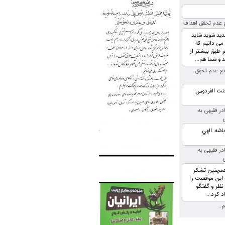
 عدم تحقق اهداف
دید شوید شاید
 می دانیم که
نون پس از رای گیری ۵ نفر طبق بیشتر از
 و شما هم...
نع عدم تحقق
جنت الفردوس
در فقیهی به
شه. الهي
در فقیهی به
 همچنین تشکر
این موقعیت را
 نظر و گفتگو
د کرد...
..