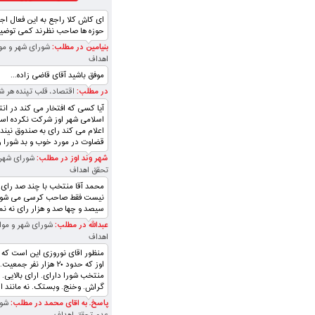
ای کاش کلا راجع به این فعال اج
حوزه ها صاحب نظرند کمی توضیح 
بنیامین در مطلب:
شورای شهر و مو
اهداف
موفق باشید آقای قاضی زاده...
در مطلب:
اقتصاد، قلب تپنده‌ هر 
آیا کسی که افتخار می کند در ان
اسلامی شهر اوز شرکت نکرده است 
اعلام می کند رای به صندوق نیند
قضاوت در مورد خوب و بد شورا را 
شهر وند اوز در مطلب:
شورای شهر 
تحقق اهداف
محمد آقا منتخب با چند صد رای ن
نیست فقط صاحب کرسی می شود و
سیصد و چها صد و هزار رای نه نما
عبدالله در مطلب:
شورای شهر و موا
اهداف
منظور اقای نوروزی این است که د
اوز که حدود ۲۰ هزار نفر جم
منتخب شورا دارای. ارای بالایی. ب
گراش. وخنج. وبستک. نه مانند ارا
پاسخ. به اقای محمد در مطلب:
شور