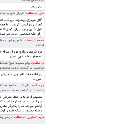
عدم تحقق اهداف
عالی بود...
علی در مطلب:
شورای شهر و موانع
آقای نوروزی پیشنهاد می کنم کان
۵هزار رای کسب کردید . اما همه
طبق قا
آرای بقیه منتخبین مردم می شوند
محمد در مطلب:
شورای شهر و موا
اهداف
مرد شريف و والاي بود ان شالله 
نصيبش باشه. الهي امين...
در مطلب:
پیام تسلیت شیخ عبدالقا
مناسبت در گذشت محمد محمودی
ان شالله جنت الفردوس نصيبش با
امين...
در مطلب:
پیام تسلیت شیخ عبدالقا
مناسبت در گذشت محمد محمودی
ممنونم از توجه و اظهار نظرتان،
می کنم از مدیر محترم نشریه که 
فراهم نمودند که با یکدیگر تبادل
داشته باشیم. از اینکه بنده را ارشا
فرید دستوری در مطلب:
درهم برهم