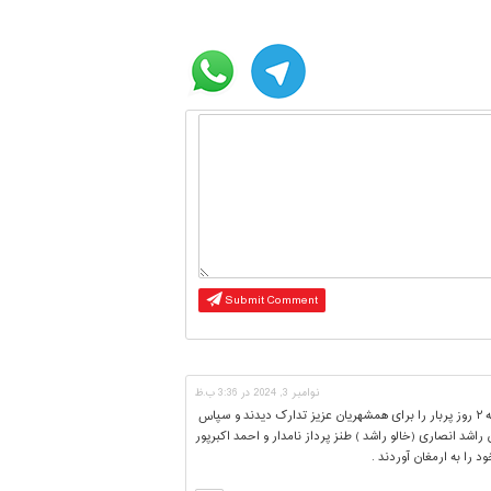
نوامبر 3, 2024 در 3:36 ب.ظ
درود بر تمام دست اندرکاران ارجمندی که ۲ روز پربار را برای همشهریان عزیز تدارک دیدند و سپاس
ن راشد انصاری (خالو راشد ) طنز پرداز نامدار و احمد اکبرپور
 را به ارمغان آوردند .