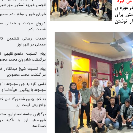
می گیرد
ان؟/ علل کاهش ارزش ریال و افزایش قیمت ارز
انجمن خیریه تسکین مهر شیرا
در موزه ی
شورای شهر و موانع عدم تحقق 
شتن برای
ر نوشتن
کاروان سلامت و همدلی مجت
قسمت یکم
خدمات رسانی ششمین کار
همدلی در شهر اوز
پیام تسلیت منصورفقیهی نژ
درگذشت شادروان محمد محمو
پیام تسلیت شیخ عبدالقادر ف
در گذشت محمد محمودی
نفس 
مجموعه با پیگیری هیأت‌امنا 
به کجا چنین شتابان؟/ علل ک
و افزایش قیمت ارز
برگزاری جلسه اضطراری ستاد
شهرستان اوز با تأکید بر
دستگاه‌ها