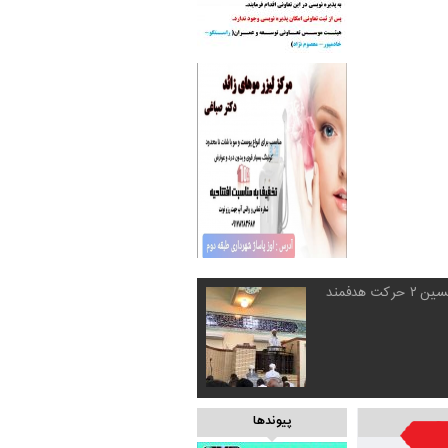
هجرت پیامبر و قیام امام حسین ۲ حرکت هدفمند
پیوندها