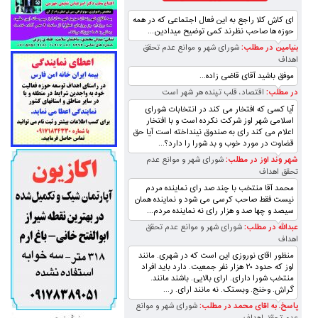
ای کاش کلا راجع به این فعال اجتماعی که در همه
حوزه ها صاحب نظرند کمی توضیح میدادین...
بنیامین در مطلب:
شورای شهر و موانع عدم تحقق
اهداف
موفق باشید آقای قاضی زاده...
در مطلب:
اقتصاد، قلب تپنده‌ هر شهر است
آیا کسی که افتخار می کند در انتخابات شورای
اسلامی شهر اوز شرکت نکرده است و با افتخار
اعلام می کند رای به صندوق نینداخته است آیا حق
قضاوت در مورد خوب و بد شورا را دارد؟...
شهر وند اوز در مطلب:
شورای شهر و موانع عدم
تحقق اهداف
محمد آقا منتخب با چند صد رای نماینده مردم
نیست فقط صاحب کرسی می شود و نماینده همان
سیصد و چها صد و هزار رای نه نماینده مردم...
عبدالله در مطلب:
شورای شهر و موانع عدم تحقق
اهداف
منظور اقای نوروزی این است که در شهری. مانند
اوز که حدود ۲۰ هزار نفر جمعیت. دارد باید افراد
منتخب شورا دارای. ارای بالایی. باشند مانند.
گراش. وخنج. وبستک. نه مانند ارای. ر...
پاسخ. به اقای محمد در مطلب:
شورای شهر و موانع