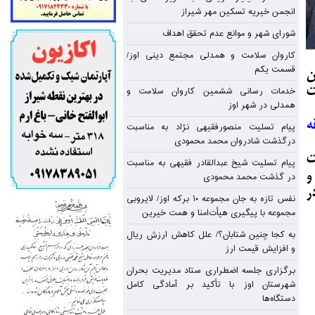
ز
انجمن خیریه تسکین مهر شیراز
شورای شهر و موانع عدم تحقق اهداف
کاروان سلامت و همدلی مجتمع دینی اوز/
قسمت یکم
ن
ت
خدمات رسانی ششمین کاروان سلامت و
همدلی در شهر اوز
ه
پیام تسلیت منصورفقیهی نژاد به مناسبت
درگذشت شادروان محمد محمودی
ت
پیام تسلیت شیخ عبدالقادر فقیهی به مناسبت
و
در گذشت محمد محمودی
ر
نفس تازه به جان مجموعه ۱۰ برکه اوز/ لایروبی
مجموعه با پیگیری هیأت‌امنا و همت خیرین
به کجا چنین شتابان؟/ علل کاهش ارزش ریال
و افزایش قیمت ارز
برگزاری جلسه اضطراری ستاد مدیریت بحران
شهرستان اوز با تأکید بر آمادگی کامل
دستگاه‌ها