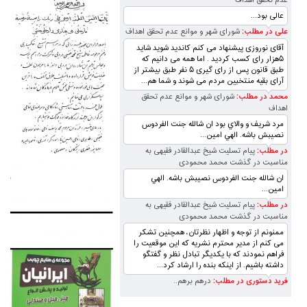
عدم تحقق اهداف
عالی بود...
علی در مطلب:
شورای شهر و موانع عدم تحقق اهداف
آقای نوروزی پیشنهاد می کنم کاندید شوید شاید
۵هزار رای کسب کردید . اما همه می دانیم که
طبق قانون پس از رای گیری ۵ نفر طبق بیشتر از
آرای بقیه منتخبین مردم می شوند و شما هم...
محمد در مطلب:
شورای شهر و موانع عدم تحقق
اهداف
مرد شريف و والاي بود ان شالله جنت الفردوس
نصيبش باشه. الهي امين...
در مطلب:
پیام تسلیت شیخ عبدالقادر فقیهی به
مناسبت در گذشت محمد محمودی
ان شالله جنت الفردوس نصيبش باشه. الهي
امين...
در مطلب:
پیام تسلیت شیخ عبدالقادر فقیهی به
مناسبت در گذشت محمد محمودی
ممنونم از توجه و اظهار نظرتان، همچنین تشکر
می کنم از مدیر محترم نشریه که این موقعیت را
فراهم نمودند که با یکدیگر تبادل نظر و گفتگو
داشته باشیم. از اینکه بنده را ارشاد کرد...
فرید دستوری در مطلب:
درهم برهم..