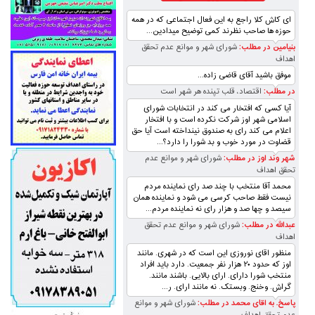
ای کاش کلا راجع به این فعال اجتماعی که در همه
حوزه ها صاحب نظرند کمی توضیح میدادین...
بنیامین در مطلب:
شورای شهر و موانع عدم تحقق
اهداف
موفق باشید آقای قاضی زاده...
در مطلب:
اقتصاد، قلب تپنده‌ هر شهر است
آیا کسی که افتخار می کند در انتخابات شورای
اسلامی شهر اوز شرکت نکرده است و با افتخار
اعلام می کند رای به صندوق نینداخته است آیا حق
قضاوت در مورد خوب و بد شورا را دارد؟...
شهر وند اوز در مطلب:
شورای شهر و موانع عدم
تحقق اهداف
محمد آقا منتخب با چند صد رای نماینده مردم
نیست فقط صاحب کرسی می شود و نماینده همان
سیصد و چها صد و هزار رای نه نماینده مردم...
عبدالله در مطلب:
شورای شهر و موانع عدم تحقق
اهداف
منظور اقای نوروزی این است که در شهری. مانند
اوز که حدود ۲۰ هزار نفر جمعیت. دارد باید افراد
منتخب شورا دارای. ارای بالایی. باشند مانند.
گراش. وخنج. وبستک. نه مانند ارای. ر...
پاسخ. به اقای محمد در مطلب:
شورای شهر و موانع