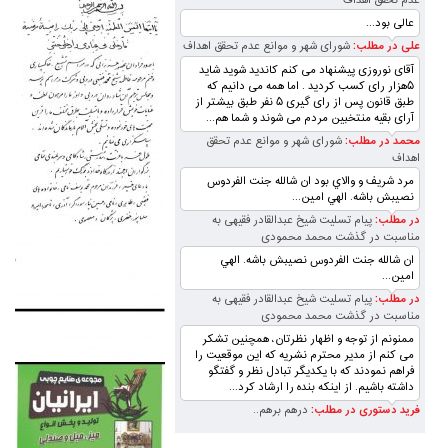
عدم تحقق اهداف
عالی بود...
علی در مطلب:
شورای شهر و موانع عدم تحقق اهداف
آقای نوروزی پیشنهاد می کنم کاندید شوید شاید
۵هزار رای کسب کردید . اما همه می دانیم که
طبق قانون پس از رای گیری ۵ نفر طبق بیشتر از
آرای بقیه منتخبین مردم می شوند و شما هم...
محمد در مطلب:
شورای شهر و موانع عدم تحقق
اهداف
مرد شريف و والاي بود ان شالله جنت الفردوس
نصيبش باشه. الهي امين...
در مطلب:
پیام تسلیت شیخ عبدالقادر فقیهی به
مناسبت در گذشت محمد محمودی
ان شالله جنت الفردوس نصيبش باشه. الهي
امين...
در مطلب:
پیام تسلیت شیخ عبدالقادر فقیهی به
مناسبت در گذشت محمد محمودی
ممنونم از توجه و اظهار نظرتان، همچنین تشکر
می کنم از مدیر محترم نشریه که این موقعیت را
فراهم نمودند که با یکدیگر تبادل نظر و گفتگو
داشته باشیم. از اینکه بنده را ارشاد کرد...
فرید دستوری در مطلب:
درهم برهم..