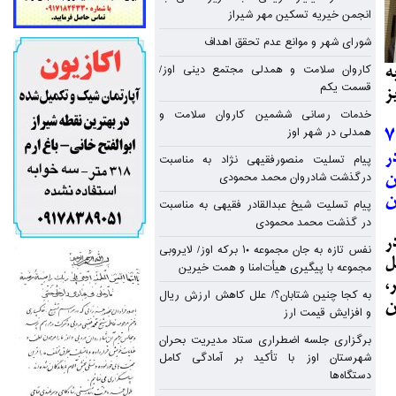
ز
انجمن خیریه تسکین مهر شیراز
شورای شهر و موانع عدم تحقق اهداف
کاروان سلامت و همدلی مجتمع دینی اوز/
ه
قسمت یکم
ز
خدمات رسانی ششمین کاروان سلامت و
همدلی در شهر اوز
ور ماه ۲ میلیارد و ۷۲۵
ومان در
پیام تسلیت منصورفقیهی نژاد به مناسبت
درگذشت شادروان محمد محمودی
زار تومان
ن
پیام تسلیت شیخ عبدالقادر فقیهی به مناسبت
در گذشت محمد محمودی
ر
نفس تازه به جان مجموعه ۱۰ برکه اوز/ لایروبی
ل
مجموعه با پیگیری هیأت‌امنا و همت خیرین
،
به کجا چنین شتابان؟/ علل کاهش ارزش ریال
ن
و افزایش قیمت ارز
برگزاری جلسه اضطراری ستاد مدیریت بحران
شهرستان اوز با تأکید بر آمادگی کامل
دستگاه‌ها