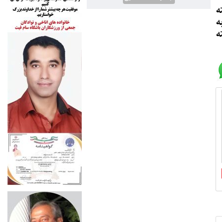
ه
ه
ه