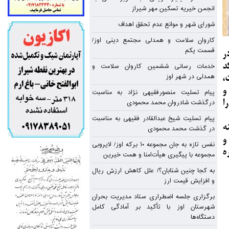
ز
انجمن خیریه تسکین مهر شیراز
شورای شهر و موانع عدم تحقق اهداف
کاروان سلامت و همدلی مجتمع دینی اوز/
قسمت یکم
ر
د
خدمات رسانی ششمین کاروان سلامت و
همدلی در شهر اوز
،
و
پیام تسلیت منصورفقیهی نژاد به مناسبت
درگذشت شادروان محمد محمودی
ا
پیام تسلیت شیخ عبدالقادر فقیهی به مناسبت
ه
در گذشت محمد محمودی
و
نفس تازه به جان مجموعه ۱۰ برکه اوز/ لایروبی
ر از چهره
مجموعه با پیگیری هیأت‌امنا و همت خیرین
به کجا چنین شتابان؟/ علل کاهش ارزش ریال
و افزایش قیمت ارز
برگزاری جلسه اضطراری ستاد مدیریت بحران
شهرستان اوز با تأکید بر آمادگی کامل
دستگاه‌ها