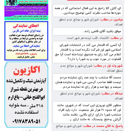
ای کاش کلا راجع به این فعال اجتماعی که در همه
حوزه ها صاحب نظرند کمی توضیح میدادین...
بنیامین در مطلب:
شورای شهر و موانع عدم تحقق
اهداف
موفق باشید آقای قاضی زاده...
در مطلب:
اقتصاد، قلب تپنده‌ هر شهر است
آیا کسی که افتخار می کند در انتخابات شورای
اسلامی شهر اوز شرکت نکرده است و با افتخار
اعلام می کند رای به صندوق نینداخته است آیا حق
قضاوت در مورد خوب و بد شورا را دارد؟...
شهر وند اوز در مطلب:
شورای شهر و موانع عدم
تحقق اهداف
محمد آقا منتخب با چند صد رای نماینده مردم
نیست فقط صاحب کرسی می شود و نماینده همان
سیصد و چها صد و هزار رای نه نماینده مردم...
عبدالله در مطلب:
شورای شهر و موانع عدم تحقق
اهداف
منظور اقای نوروزی این است که در شهری. مانند
اوز که حدود ۲۰ هزار نفر جمعیت. دارد باید افراد
منتخب شورا دارای. ارای بالایی. باشند مانند.
گراش. وخنج. وبستک. نه مانند ارای. ر...
پاسخ. به اقای محمد در مطلب:
شورای شهر و موانع