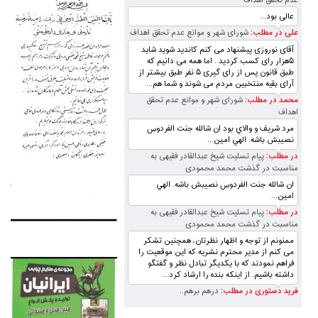
عدم تحقق اهداف
عالی بود...
علی در مطلب:
شورای شهر و موانع عدم تحقق اهداف
آقای نوروزی پیشنهاد می کنم کاندید شوید شاید
۵هزار رای کسب کردید . اما همه می دانیم که
طبق قانون پس از رای گیری ۵ نفر طبق بیشتر از
آرای بقیه منتخبین مردم می شوند و شما هم...
محمد در مطلب:
شورای شهر و موانع عدم تحقق
اهداف
مرد شريف و والاي بود ان شالله جنت الفردوس
نصيبش باشه. الهي امين...
در مطلب:
پیام تسلیت شیخ عبدالقادر فقیهی به
مناسبت در گذشت محمد محمودی
ان شالله جنت الفردوس نصيبش باشه. الهي
امين...
در مطلب:
پیام تسلیت شیخ عبدالقادر فقیهی به
مناسبت در گذشت محمد محمودی
ممنونم از توجه و اظهار نظرتان، همچنین تشکر
می کنم از مدیر محترم نشریه که این موقعیت را
فراهم نمودند که با یکدیگر تبادل نظر و گفتگو
داشته باشیم. از اینکه بنده را ارشاد کرد...
فرید دستوری در مطلب:
درهم برهم..