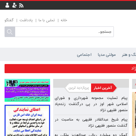
خانه
تماس با ما
یادداشت
گفتگو
گ و هنر
مولتی مدیا
اجتماعی
رگذشت زنده‌یاد منصور فقیهی نژاد
اد
مهر شیراز
پیام تسلیت مجموعه شهرداری و شورای
اسلامی شهر اوز در پی درگذشت زنده‌یاد
منصور فقیهی نژاد
حمد محمودی
پیام شیخ عبدالقادر فقیهی به مناسبت در
محمودی
گذشت منصور فقیهی نژاد
کمک دو میلیارد ریالی عبدالعزیز ملکی به