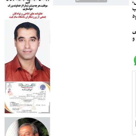
،
ب
د
ی
و