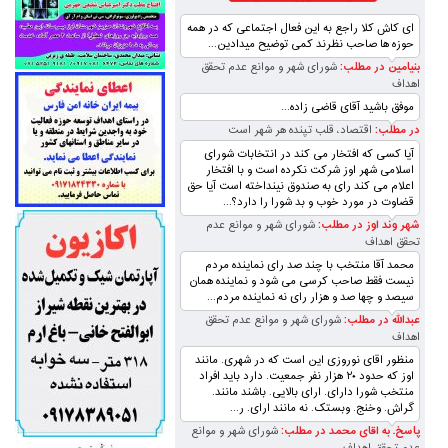
ای کاش کلا راجع به این فعال اجتماعی که در همه
حوزه ها صاحب نظرند کمی توضیح میدادین...
بنیامین در مطلب:
شورای شهر و موانع عدم تحقق
اهداف
موفق باشید آقای قاضی زاده...
در مطلب:
اقتصاد، قلب تپنده‌ هر شهر است
آیا کسی که افتخار می کند در انتخابات شورای
اسلامی شهر اوز شرکت نکرده است و با افتخار
اعلام می کند رای به صندوق نینداخته است آیا حق
قضاوت در مورد خوب و بد شورا را دارد؟...
شهر وند اوز در مطلب:
شورای شهر و موانع عدم
تحقق اهداف
محمد آقا منتخب با چند صد رای نماینده مردم
نیست فقط صاحب کرسی می شود و نماینده همان
سیصد و چها صد و هزار رای نه نماینده مردم...
عبدالله در مطلب:
شورای شهر و موانع عدم تحقق
اهداف
منظور اقای نوروزی این است که در شهری. مانند
اوز که حدود ۲۰ هزار نفر جمعیت. دارد باید افراد
منتخب شورا دارای. ارای بالایی. باشند مانند.
گراش. وخنج. وبستک. نه مانند ارای. ر...
پاسخ. به اقای محمد در مطلب:
شورای شهر و موانع