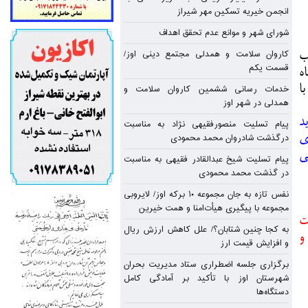
انجمن خیریه تسکین مهر شیراز
شورای شهر و موانع عدم تحقق اهداف
کاروان سلامت و همدلی مجتمع دینی اوز/
ب
قسمت یکم
ه
ا
خدمات رسانی ششمین کاروان سلامت و
همدلی در شهر اوز
د
پیام تسلیت منصورفقیهی نژاد به مناسبت
ی
درگذشت شادروان محمد محمودی
ی
پیام تسلیت شیخ عبدالقادر فقیهی به مناسبت
در گذشت محمد محمودی
نفس تازه به جان مجموعه ۱۰ برکه اوز/ لایروبی
مجموعه با پیگیری هیأت‌امنا و همت خیرین
خ سه شنبه ۵/۸/۹۴ ساعت
به کجا چنین شتابان؟/ علل کاهش ارزش ریال
ریان و
و افزایش قیمت ارز
برگزاری جلسه اضطراری ستاد مدیریت بحران
شهرستان اوز با تأکید بر آمادگی کامل
دستگاه‌ها