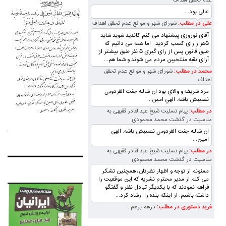
عدم تحقق اهداف
عالی بود...
علی در مطلب:
شورای شهر و موانع عدم تحقق اهداف
آقای نوروزی پیشنهاد می کنم کاندید شوید شاید
۵هزار رای کسب کردید . اما همه می دانیم که
طبق قانون پس از رای گیری ۵ نفر طبق بیشتر از
آرای بقیه منتخبین مردم می شوند و شما هم...
محمد در مطلب:
شورای شهر و موانع عدم تحقق
اهداف
مرد شريف و والاي بود ان شالله جنت الفردوس
نصيبش باشه. الهي امين...
در مطلب:
پیام تسلیت شیخ عبدالقادر فقیهی به
مناسبت در گذشت محمد محمودی
ان شالله جنت الفردوس نصيبش باشه. الهي
امين...
در مطلب:
پیام تسلیت شیخ عبدالقادر فقیهی به
مناسبت در گذشت محمد محمودی
ممنونم از توجه و اظهار نظرتان، همچنین تشکر
می کنم از مدیر محترم نشریه که این موقعیت را
فراهم نمودند که با یکدیگر تبادل نظر و گفتگو
داشته باشیم. از اینکه بنده را ارشاد کرد...
فرید دستوری در مطلب:
درهم برهم..